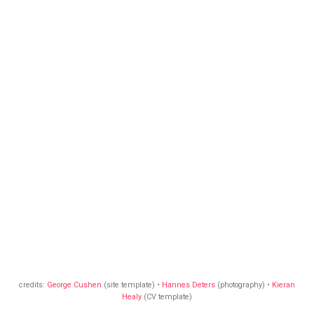
credits:
George Cushen
(site template) •
Hannes Deters
(photography) •
Kieran
Healy
(CV template)